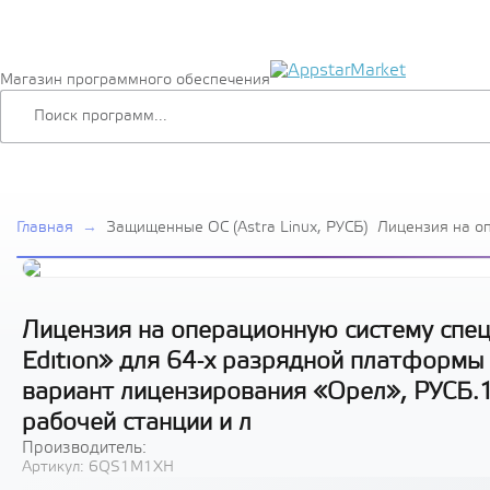
Магазин программного обеспечения
Главная
→
Защищенные ОС (Astra Linux, РУСБ)
Лицензия на о
специального н
Special Edition
платформы на 
архитектуры х
лицензировани
Лицензия на операционную систему специ
способ передач
Edition» для 64-х разрядной платформы
станции и л
вариант лицензирования «Орел», РУСБ.1
рабочей станции и л
Производитель:
Артикул:
6QS1M1XH