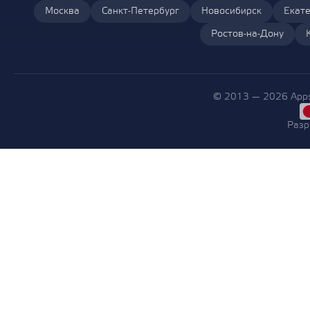
Москва
Санкт-Петербург
Новосибирск
Екате
Ростов-на-Дону
© 2013 — 2026 Apps
Разр