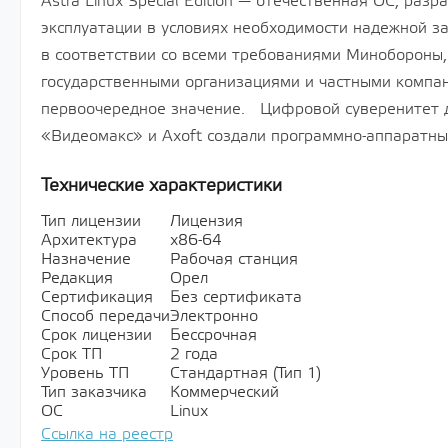
Astra Linux Special Edition — отечественная ОС, раз
эксплуатации в условиях необходимости надежной 
в соответствии со всеми требованиями Минобороны,
государственными организациями и частными компа
первоочередное значение. Цифровой суверенитет д
«Видеомакс» и Axoft создали программно-аппаратны
Технические характеристики
Тип лицензии
Лицензия
Архитектура
х86-64
Назначение
Рабочая станция
Редакция
Орел
Сертификация
Без сертификата
Способ передачи
Электронно
Срок лицензии
Бессрочная
Срок ТП
2 года
Уровень ТП
Стандартная (Тип 1)
Тип заказчика
Коммерческий
ОС
Linux
Ссылка на реестр