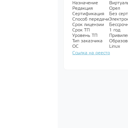
Назначение
Виртуал
Показать все
Редакция
Орел
Сертификация
Без сер
Способ передачи
Электро
Срок лицензии
Бессроч
Мультимед
Срок ТП
1 год
Уровень ТП
Привилег
Показать все
Тип заказчика
Образов
ОС
Linux
Ссылка на реестр
Специально
обеспечени
Показать все
Операционн
Показать все