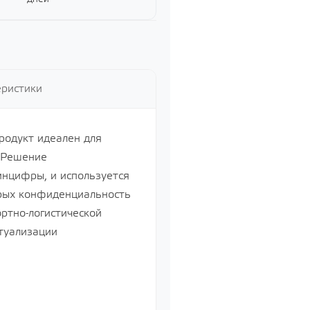
ий
й
еристики
Продукт идеален для
. Решение
нцифры, и используется
орых конфиденциальность
ртно-логистической
туализации