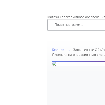
Магазин программного обеспечени
Главная
→
Защищенные ОС (Ast
Лицензия на операционную систем
Edition» для 64-х разрядной пла
вариант лицензирования «Орел», Р
виртуального сер