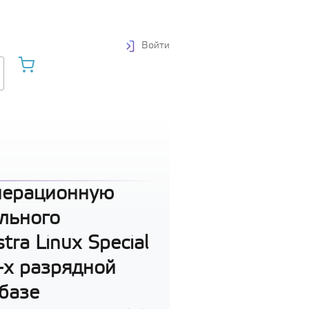
Войти
перационную
льного
ra Linux Special
4-х разрядной
базе