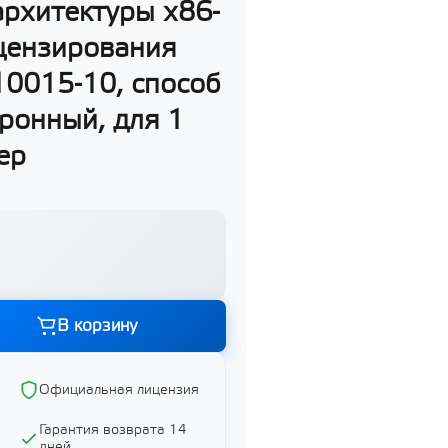
архитектуры х86-
ицензирования
10015-10, способ
ронный, для 1
ер
Графика и дизайн
Показать все
В корзину
ий
Официальная лицензия
Гарантия возврата 14
дней