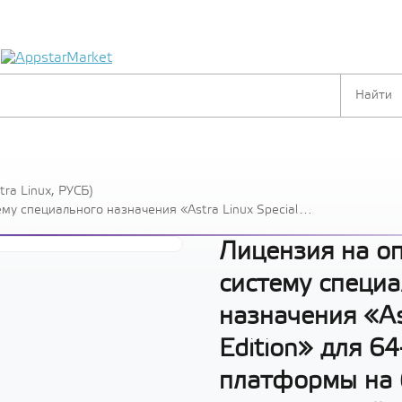
я
ra Linux, РУСБ)
у специального назначения «Astra Linux Special
тформы на базе процессорной архитектуры х86-64,
УСБ.10015-10, способ передачи электронный, для 1
Лицензия на о
систему специа
назначения «Ast
Edition» для 6
платформы на 