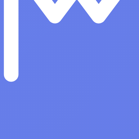
е программное
Системы автоматизированного
е
проектирования (САПР)
Показать все
ые системы
Антивирусы и Безопасность
Право на использование ПО
Средство защиты информации
Secret Net Studio. Постоянная
защита. Для ОС Linux. Версия 8
251-500 лицензий
Право на использование ПО
Средство защиты информации
Secret Net Studio. Постоянная
защита. Для ОС Linux. Версия 8
501 и более лицензий
Право на использование ПО
Средство защиты информации
Secret Net Studio.
Дополнительная защита. Для О
Linux. Версия 8, срок 3 года 50
более лицензий
Право на использование ПО