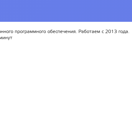
Средство защиты информации
Secret Net Studio. Постоянная
защита. Для ОС Linux. Версия 8
1-50 лицензий
Показать все
ного программного обеспечения. Работаем с 2013 года.
 минут