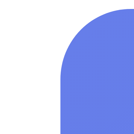
«Astra Linux
64-х разря
базе проце
х86-64, ур
«Усиленный
РУСБ.10015
серверная д
Лицензия н
систему сп
«Astra Linux
64-х разря
базе проце
х86-64, ур
«Усиленный
РУСБ.10015
серверная д
Показать все
Мультимед
Показать все