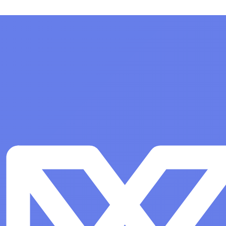
 Special Edition» для
персонального межсетевого
дной платформы на
экрана. Для ОС Linux. Версия 8,
ссорной архитектуры
срок 3 года за 1-50 лицензий
овень защищенности
Показать все
» («Воронеж»),
-01 (ФСТЭК),
о 2 сокетов и неог
а операционную
ециального назначения
 Special Edition» для
дной платформы на
ссорной архитектуры
овень защищенности
» («Воронеж»),
-01 (ФСТЭК),
о 2 сокетов и неог
иа
Офисные программы
Показать все