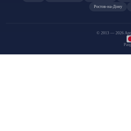
Ростов-на-Дону
© 2013 — 2026 App
Раз