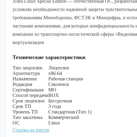
Astra Linux Special Edition — отечественная ОС, разработа
условиях необходимости надежной защиты чувствительны
требованиями Минобороны, ФСТЭК и Минцифры, и исполь
частными компаниями, для которых конфиденциальность 
компании из транспортно-логистической сферы «Видеомак
виртуализации
Технические характеристики
Тип лицензии
Лицензия
Архитектура
х86-64
Назначение
Рабочая станция
Редакция
Смоленск
Сертификация
МО
Способ передачи
BOX
Срок лицензии
Бессрочная
Срок ТП
3 года
Уровень ТП
Стандартная (Тип 1)
Тип заказчика
Коммерческий
ОС
Linux
Ссылка на реестр