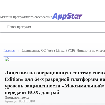
Магазин программного обеспечения
Главная
→
Защищенные ОС (Astra Linux, РУСБ)
Лицензия на опера
специального назна
Edition» для 64-х 
процессорной архит
защищенности «Ма
РУСБ.10015-01 (МО
Лицензия на операционную систему специа
раб
Edition» для 64-х разрядной платформы на
уровень защищенности «Максимальный» (
передачи BOX, для раб
Производитель:
Артикул:
1U6HLUK0