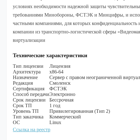
условиях необходимости надежной защиты чувствительны
требованиями Минобороны, ФСТЭК и Минцифры, и исполь
частными компаниями, для которых конфиденциальность 
компании из транспортно-логистической сферы «Видеомак
виртуализации
Технические характеристики
Тип лицензии
Лицензия
Архитектура
х86-64
Назначение
Сервер с правом неограниченной виртуа
Редакция
Смоленск
Сертификация
ФСТЭК
Способ передачи
Электронно
Срок лицензии
Бессрочная
Срок ТП
1 год
Уровень ТП
Привилегированная (Тип 2)
Тип заказчика
Коммерческий
ОС
Linux
Ссылка на реестр