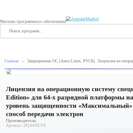
Магазин программного обеспечения
Главная
→
Защищенные ОС (Astra Linux, РУСБ)
Лицензия на опера
специального назна
Edition» для 64-х 
процессорной архит
защищенности «Ма
РУСБ.10015-01 (ФС
Лицензия на операционную систему специа
электрон
Edition» для 64-х разрядной платформы на
уровень защищенности «Максимальный» 
способ передачи электрон
Производитель:
Артикул:
DQA6XETN