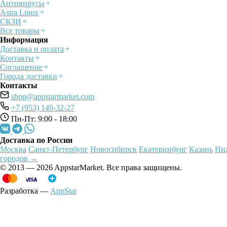
Антивирусы
Astra Linux
СКЗИ
Все товары
Информация
Доставка и оплата
Контакты
Соглашение
Города доставки
Контакты
shop@appstarmarket.com
+7 (953) 149-32-27
Пн-Пт: 9:00 - 18:00
Доставка по России
Москва
Санкт-Петербург
Новосибирск
Екатеринбург
Казань
Ни
городов →
© 2013 — 2026 AppstarMarket. Все права защищены.
Разработка —
AppStar