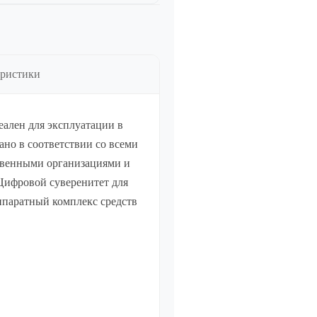
еристики
деален для эксплуатации в
но в соответствии со всеми
твенными организациями и
Цифровой суверенитет для
ппаратный комплекс средств
Управление бизнесом, CRM/ERP
Показать все
Системные программы