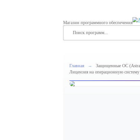
Магазин программного обеспечения
Главная
→
Защищенные ОС (Astra
Лицензия на операционную систему с
64-х разрядной платформы на базе п
программным модулем "Защищенная
уровень