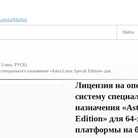
 Linux, РУСБ)
пециального назначения «Astra Linux Special Edition» для
роцессорной архитектуры х86-64, со встроенным
 СУБД ОС ALSE", (Лицензия "Защищенная СУБД"),
Лицензия на о
систему специа
назначения «Ast
Edition» для 64
платформы на б