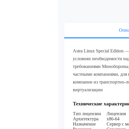
разрядной пл
процессорной
уровень защ
(«Воронеж»)
(ФСТЭК), сер
неог
Лицензия на
Опис
специального
Linux Special
разрядной пл
процессорной
Astra Linux Special Edition
уровень защ
(«Воронеж»)
условиях необходимости на
(ФСТЭК), сер
требованиями Минобороны,
неог
частными компаниями, для 
Показать все
компании из транспортно-л
виртуализации
Мультимеди
Технические характери
Показать все
Тип лицензии
Лицензия
Архитектура
х86-64
Назначение
Сервер с 
Специально