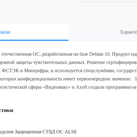
атформы на базе
Версия 8, срок 3 года за 1-50
 архитектуры х86-64,
лицензий
ищенности «Усиленный»
Показать все
, РУСБ.10015-01
верная до 2 сокетов и
 операционную систему
ание
Характ
 назначения «Astra
 Edition» для 64-х
атформы на базе
 архитектуры х86-64,
 — отечественная ОС, разработанная на базе Debian 10. Продукт и
ищенности «Усиленный»
, РУСБ.10015-01
дежной защиты чувствительных данных. Решение сертифицирова
верная до 2 сокетов и
 ФСТЭК и Минцифры, и используется спецслужбами, государс
которых конфиденциальность имеет первоочередное значение. 
огистической сферы «Видеомакс» и Axoft создали программно-а
а
Офисные программы
стики
Показать все
модулем Защищенная СУБД ОС ALSE
е программное
Системы автоматизированного