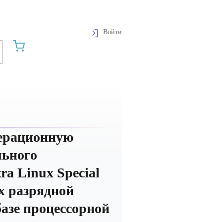
Войти
перационную
льного
ra Linux Special
-х разрядной
азе процессорной