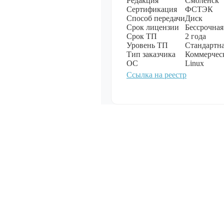
Редакция
Смоленск
обеспечение
Сертификация
ФСТЭК
Показать все
Способ передачи
Диск
Срок лицензии
Бессрочная
Срок ТП
2 года
Уровень ТП
Стандартна
Тип заказчика
Коммерчес
Операционн
ОС
Linux
Показать все
Ссылка на реестр