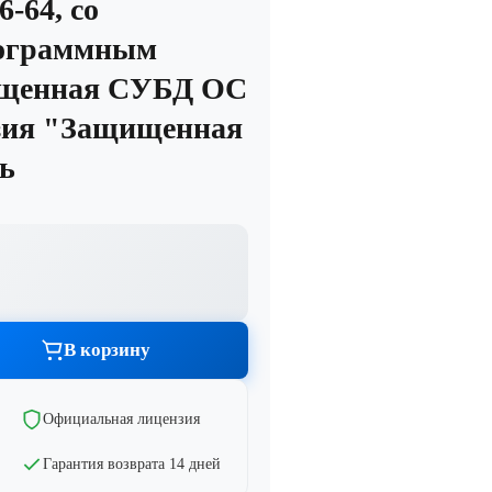
-64, со
рограммным
ищенная СУБД ОС
Графика и дизайн
тво
Показать все
зия "Защищенная
ь
тво
тво
В корзину
Официальная лицензия
тво
Гарантия возврата 14 дней