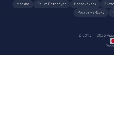
Москва
Санкт-Петербург
Новосибирск
Екате
Ростов-на-Дону
© 2013 — 2026 Apps
Разр