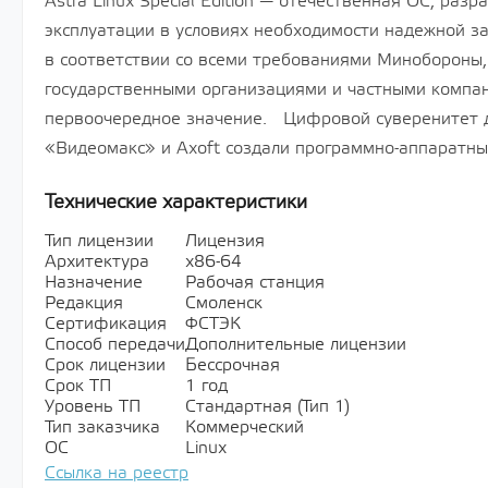
Astra Linux Special Edition — отечественная ОС, раз
эксплуатации в условиях необходимости надежной 
в соответствии со всеми требованиями Минобороны,
государственными организациями и частными компа
первоочередное значение. Цифровой суверенитет д
«Видеомакс» и Axoft создали программно-аппаратны
Технические характеристики
Тип лицензии
Лицензия
Архитектура
х86-64
Назначение
Рабочая станция
Редакция
Смоленск
Сертификация
ФСТЭК
Способ передачи
Дополнительные лицензии
Срок лицензии
Бессрочная
Срок ТП
1 год
Уровень ТП
Стандартная (Тип 1)
Тип заказчика
Коммерческий
ОС
Linux
Ссылка на реестр