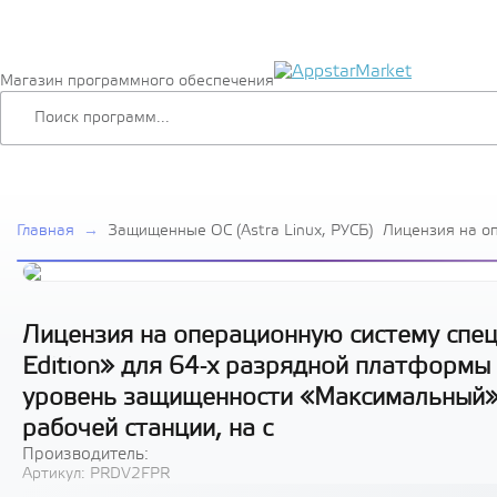
Магазин программного обеспечения
Главная
→
Защищенные ОС (Astra Linux, РУСБ)
Лицензия на о
специального н
Special Edition
платформы на 
архитектуры х
защищенности
Лицензия на операционную систему специ
(«Смоленск»), 
Edition» для 64-х разрядной платформы
рабочей станци
уровень защищенности «Максимальный» 
рабочей станции, на с
Производитель:
Артикул:
PRDV2FPR