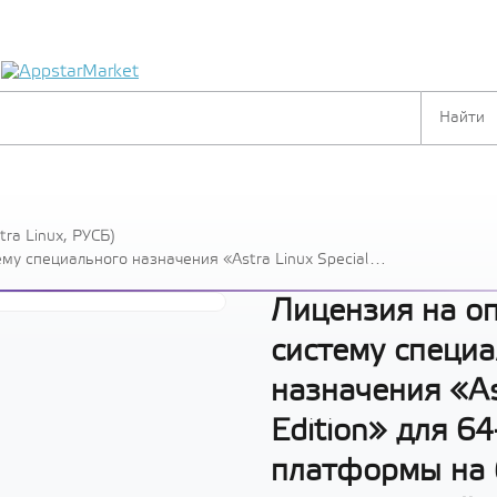
я
ra Linux, РУСБ)
у специального назначения «Astra Linux Special
тформы на базе процессорной архитектуры х86-64,
ьный» («Смоленск»), РУСБ.10015-01 (ФСТЭК), способ
Лицензия на о
систему специа
назначения «Ast
Edition» для 6
платформы на 