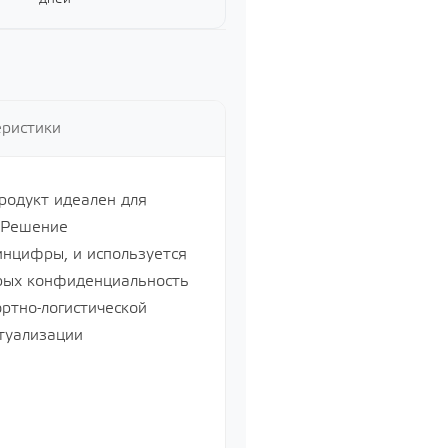
ий
й
еристики
Продукт идеален для
. Решение
нцифры, и используется
орых конфиденциальность
ртно-логистической
туализации