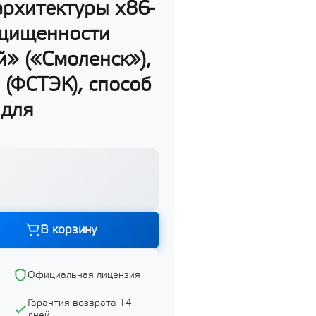
архитектуры х86-
ащищенности
» («Смоленск»),
(ФСТЭК), способ
 для
Графика и дизайн
Показать все
В корзину
ий
Официальная лицензия
Гарантия возврата 14
дней