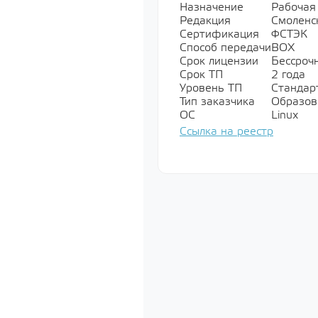
Назначение
Рабочая
Показать все
Редакция
Смоленс
Сертификация
ФСТЭК
Способ передачи
BOX
Срок лицензии
Бессроч
Мультимед
Срок ТП
2 года
Уровень ТП
Стандарт
Показать все
Тип заказчика
Образов
ОС
Linux
Ссылка на реестр
Специально
обеспечени
Показать все
Операционн
Показать все