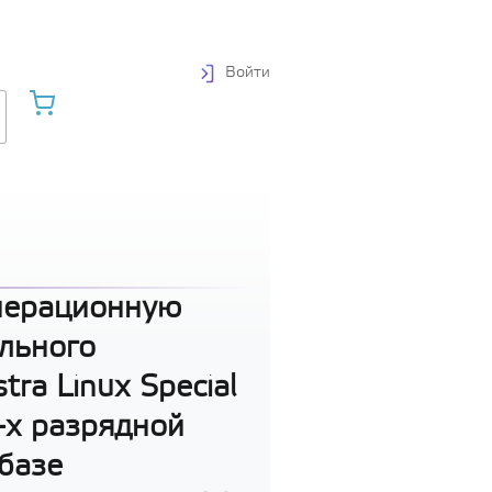
Войти
перационную
льного
ra Linux Special
4-х разрядной
базе