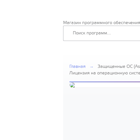
Магазин программного обеспечени
Главная
→
Защищенные ОС (Ast
Лицензия на операционную систем
Edition» для 64-х разрядной пла
уровень защищенности «Максимал
передачи BOX, для