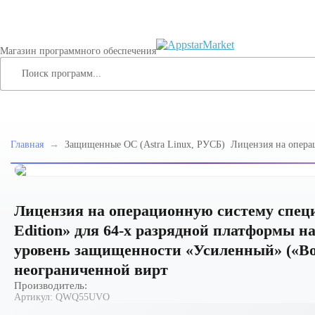
Магазин программного обеспечения
Главная
→
Защищенные ОС (Astra Linux, РУСБ)
Лицензия на опера
специального назна
Edition» для 64-х 
процессорной архит
защищенности «Ус
РУСБ.10015-01 (ФС
Лицензия на операционную систему специа
неограниченной ви
Edition» для 64-х разрядной платформы на
уровень защищенности «Усиленный» («Во
неограниченной вирт
Производитель:
Артикул:
QWQ55UVO