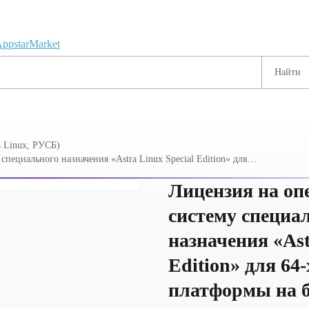
 Linux, РУСБ)
пециального назначения «Astra Linux Special Edition» для
роцессорной архитектуры х86-64, со встроенным
 СУБД ОС ALSE", (Лицензия "Защищенная СУБД"),
Лицензия на о
систему специа
назначения «Ast
Edition» для 64
платформы на б