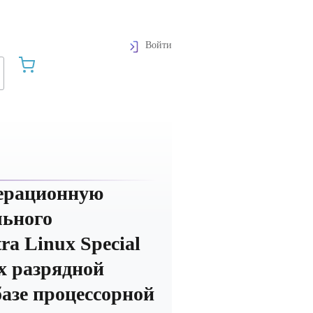
Войти
перационную
льного
ra Linux Special
-х разрядной
азе процессорной