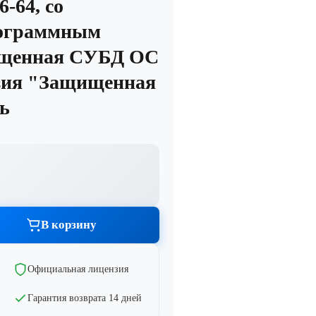
-64, со
рограммным
ищенная СУБД ОС
зия "Защищенная
ь
Графика и дизайн
тво
Показать все
В корзину
тво
Официальная лицензия
Гарантия возврата 14 дней