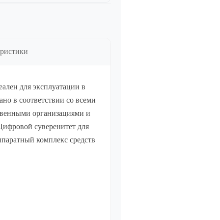
тво
еристики
тво
деален для эксплуатации в
но в соответствии со всеми
твенными организациями и
Цифровой суверенитет для
ппаратный комплекс средств