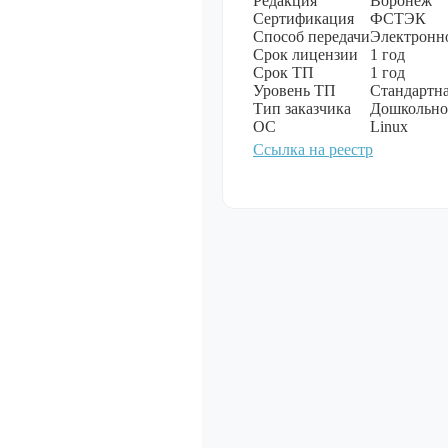
Редакция
Воронеж
Сертификация
ФСТЭК
Способ передачи
Электронн
Мультимеди
Срок лицензии
1 год
Срок ТП
1 год
Показать все
Уровень ТП
Стандартна
Тип заказчика
Дошкольное
ОС
Linux
Ссылка на реестр
Специально
обеспечение
Показать все
Операционн
Показать все