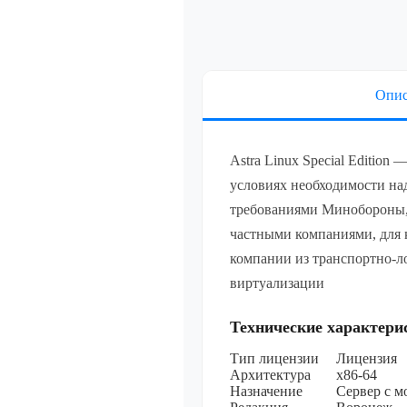
Linux Special
разрядной пл
процессорной
уровень защ
(«Воронеж»)
(ФСТЭК), сер
Опис
неог
Лицензия на
специального
Linux Special
разрядной пл
Astra Linux Special Edition
процессорной
условиях необходимости на
уровень защ
(«Воронеж»)
требованиями Минобороны,
(ФСТЭК), сер
неог
частными компаниями, для 
Лицензия на
компании из транспортно-л
специального
Linux Special
виртуализации
разрядной пл
процессорной
уровень защ
Технические характери
(«Воронеж»)
(ФСТЭК), сер
Тип лицензии
Лицензия
неог
Архитектура
х86-64
Показать все
Назначение
Сервер с 