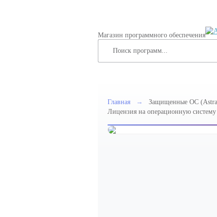
Магазин программного обеспечения
Главная
→
Защищенные ОС (Astra
Лицензия на операционную систему с
64-х разрядной платформы на базе п
программным модулем "Защищенная
уровень