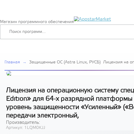
Магазин программного обеспечения
Главная
→
Защищенные ОС (Astra Linux, РУСБ)
Лицензия на о
специального н
Special Edition
платформы на 
архитектуры х
защищенности 
Лицензия на операционную систему специ
РУСБ.10015-01
Edition» для 64-х разрядной платформы
электронный,
уровень защищенности «Усиленный» («Во
передачи электронный,
Производитель:
Артикул:
1LQM0KJJ