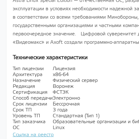
Astra Linux Special Edition — отечественная ОС, раз
эксплуатации в условиях необходимости надежной 
в соответствии со всеми требованиями Минобороны,
государственными организациями и частными компа
первоочередное значение. Цифровой суверенитет д
«Видеомакс» и Axoft создали программно-аппаратны
Технические характеристики
Тип лицензии
Лицензия
Архитектура
х86-64
Назначение
Физический сервер
Редакция
Воронеж
Сертификация
ФСТЭК
Способ передачи
Электронно
Срок лицензии
Бессрочная
Срок ТП
3 года
Уровень ТП
Стандартная (Тип 1)
Тип заказчика
Образовательные организации и би
ОС
Linux
Ссылка на реестр