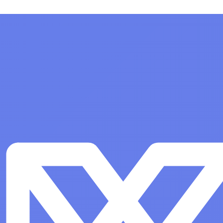
 архитектуры х86-64,
лицензий
ищенности «Усиленный»
Показать все
, РУСБ.10015-01
верная до 2 сокетов и
 операционную систему
 назначения «Astra
 Edition» для 64-х
атформы на базе
 архитектуры х86-64,
ищенности «Усиленный»
, РУСБ.10015-01
верная до 2 сокетов и
а
Офисные программы
Показать все
е программное
Системы автоматизированного
проектирования (САПР)