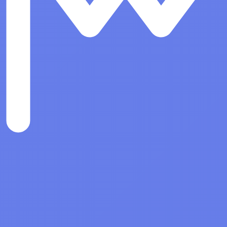
Показать все
ые системы
Антивирусы и Безопасность
Право на использование ПО Средс
защиты информации Secret Net
Studio. Постоянная защита. Для ОС
Linux. Версия 8 за 251-500 лиценз
Право на использование ПО Средс
защиты информации Secret Net
Studio. Постоянная защита. Для ОС
Linux. Версия 8 501 и более лицен
Право на использование ПО Средс
защиты информации Secret Net
Studio. Дополнительная защита. Дл
ОС Linux. Версия 8, срок 3 года 50
более лицензий
Право на использование ПО Средс
защиты информации Secret Net
Studio. Постоянная защита. Для ОС
Linux. Версия 8 за 1-50 лицензий
Показать все