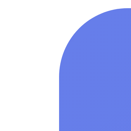
процессорной
уровень защ
(«Воронеж»)
(ФСТЭК), сер
неог
Лицензия на
специального
Linux Special
разрядной пл
процессорной
уровень защ
(«Воронеж»)
(ФСТЭК), сер
неог
Показать все
Мультимеди
Показать все
Специально
обеспечение